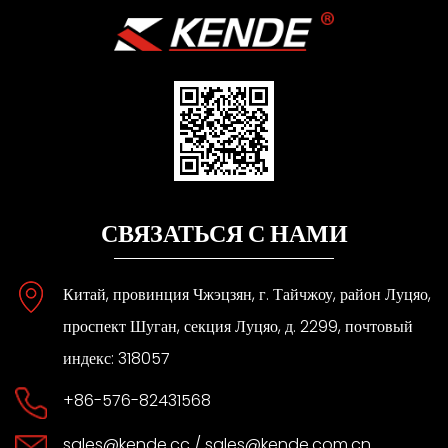
СВЯЗАТЬСЯ С НАМИ
Китай, провинция Чжэцзян, г. Тайчжоу, район Луцяо,
проспект Шуган, секция Луцяо, д. 2299, почтовый
индекс: 318057
+86-576-82431568
sales@kende.cc
/
sales@kende.com.cn