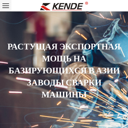
РАСТУЩАЯ ЭКСПОРТНАЯ
МОЩЬ НА
БАЗИРУЮЩИХСЯ В АЗИИ
ЗАВОДЫ СВАРКИ
МАШИНЫ