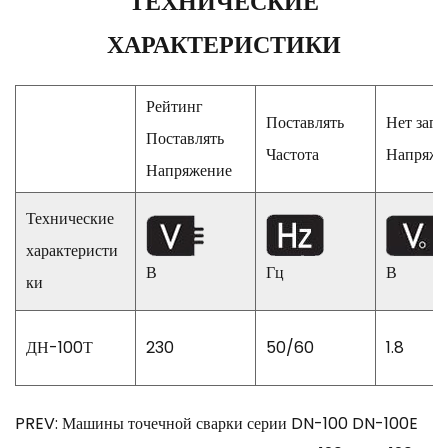
ТЕХНИЧЕСКИЕ
ХАРАКТЕРИСТИКИ
Рейтинг
Поставлять
Нет загр
Поставлять
Частота
Напряже
Напряжение
Технические
характеристи
В
Гц
В
ки
ДН-100Т
230
50/60
1.8
PREV: Машины точечной сварки серии DN-100 DN-100E