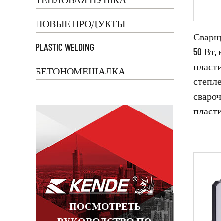
использ
НОВЫЕ ПРОДУКТЫ
скорост
Сварщ
точная р
PLASTIC WELDING
50 Вт,
Автомоб
пласти
БЕТОНОМЕШАЛКА
зарядки
степле
либо из
сваро
Пара
пласт
Прои
Ч
Сварочн
металли
или гор
Произво
ПОСМОТРЕТЬ
Проекти
РУКОВОДСТВО ПО