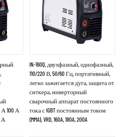
торный
IN-160Q, двухфазный, однофазный,
,
110/220 В, 50/60 Гц, портативный,
с
легко зажигается дуга, защита от
Параметры:
ситкера, инверторный
ый
сварочный аппарат постоянного
а
●Источник сварочного тока
 А 100 А
тока с IGBT постоянным током
с
специальной конструкции с
0 А
(MMA), VRD, 160A, 180A, 200A
турой.
уникальной схемой и структурой. ●
С автори...
ЧИТАТЬ ДАЛЕЕ