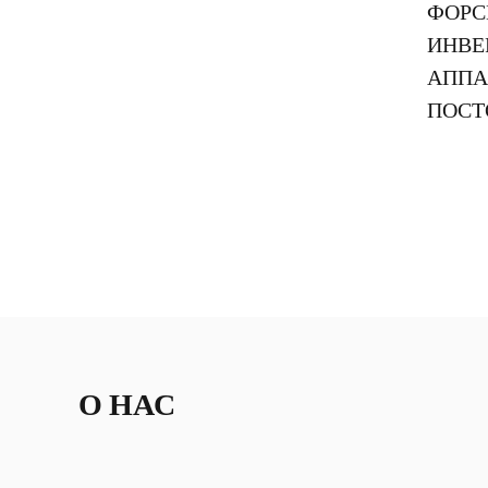
ФОРС
перек
ИНВЕ
усове
АППАРА
управ
Ч
ПОСТО
О НАС