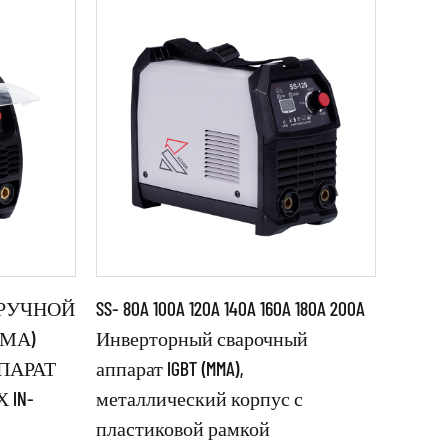
 РУЧНОЙ
SS- 80A 100A 120A 140A 160A 180A 200A
МА)
Инверторный сварочный
ПАРАТ
аппарат IGBT (MMA),
Параметры:
 IN-
металлический корпус с
пластиковой рамкой
BT-
●Источник сварочного тока