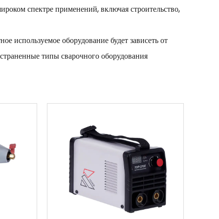
ироком спектре применений, включая строительство,
ное используемое оборудование будет зависеть от
остраненные типы сварочного оборудования
во, которое используется для выработки тепла и
ых типов сварочных аппаратов, в том числе аппараты
TIG, каждый из которых подходит для разных типов
оторое используется для направления тепла и
ов сварочных горелок, в том числе газовые, TIG и
 машина, которая использует электрический ток
оздавая плазменную дугу. Затем плазменная дуга