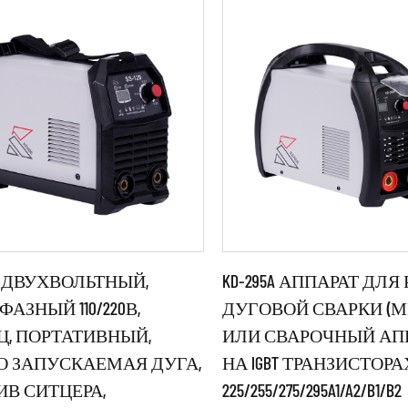
0D ДВУХВОЛЬТНЫЙ,
KD-295A АППАРАТ ДЛЯ
АЗНЫЙ 110/220В,
ДУГОВОЙ СВАРКИ (М
ГЦ, ПОРТАТИВНЫЙ,
ИЛИ СВАРОЧНЫЙ АП
метры:
Параметры:
О ЗАПУСКАЕМАЯ ДУГА,
НА IGBT ТРАНЗИСТОРАХ
ИВ СИТЦЕРА,
225/255/275/295A1/A2/B1/B2
ользуйте мощные IGBT-
●Используйте мощные IG