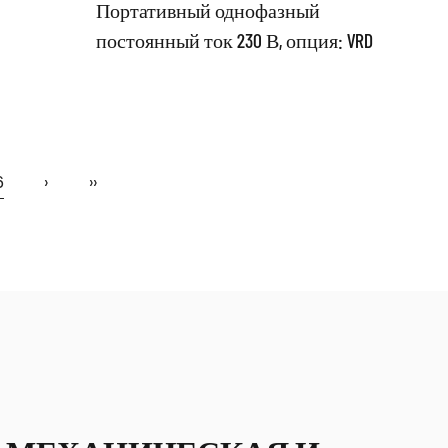
Портативный однофазный
специальной конструкции с
постоянный ток 230 В, опция: VRD
нологию
уникальной схемой и структурой. С
спо...
авторизованным...
ЧИТАТЬ ДАЛЕЕ
6
›
››