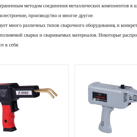
траненным методом соединения металлических компонентов в ш
илестроение, производство и многое другое.
ует много различных типов сварочного оборудования, и конкрет
полняемой сварки и свариваемых материалов. Некоторые распр
т в себя:
ные аппараты
: Сварочный аппарат — это электрическое устройст
чества, необходимых для сварки. Существует множество различн
рки стержнем, аппараты для сварки MIG и аппараты для сварки 
ые горелки. Сварочная горелка — это портативное устройство, к
, необходимых для сварки. Существует множество различных тип
ждая из которых подходит для разных типов сварки.
орный плазменный резак
: Инверторный плазменный резак — это
о напряжения для ионизации газа, например воздуха или азота, с