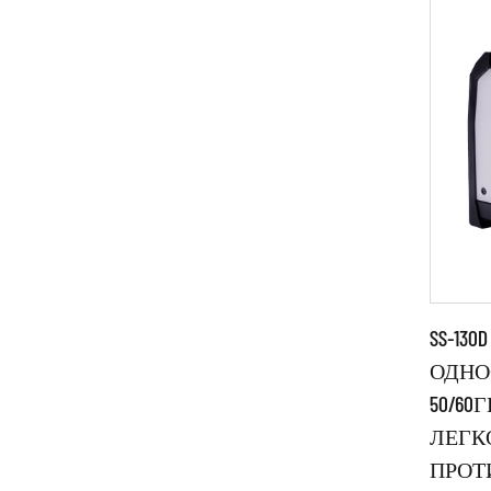
SS-13
ОДНОФ
50/60
Пара
ЛЕГК
ПРОТ
●Исп