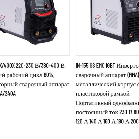
X/400X 220-230 В/380-400 В,
IN-155 GS EMC IGBT Инвер
й рабочий цикл 60%,
сварочный аппарат (MMA)
торный сварочный аппарат
металлический корпус 
метры:
Параметры:
0A/240A
пластиковой рамкой
Портативный однофазн
овационная инверторная
●Источник сварочного ток
постоянный ток 230 В 80
логия для более качественных
специальной конструкции 
120 А 140 А 160 А 180 А 20
ых соединений по сравнению
уникальной схемой и струк
●С авторизованны...
ИТАТЬ ДАЛЕЕ
ЧИТАТЬ ДАЛЕЕ