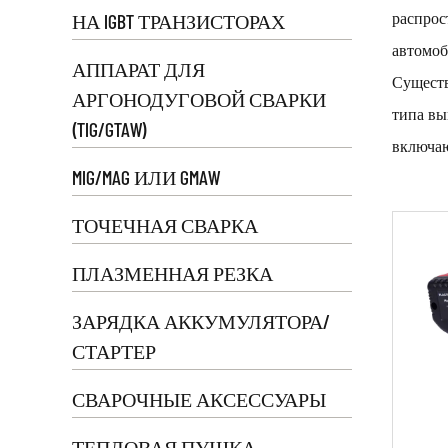
распрос
НА IGBT ТРАНЗИСТОРАХ
автомоб
АППАРАТ ДЛЯ
Существ
АРГОНОДУГОВОЙ СВАРКИ
типа вы
(TIG/GTAW)
включаю
MIG/MAG ИЛИ GMAW
Свароч
электри
ТОЧЕЧНАЯ СВАРКА
для сва
ПЛАЗМЕННАЯ РЕЗКА
сварки.
Сварочн
ЗАРЯДКА АККУМУЛЯТОРА/
пламени
СТАРТЕР
MIG, ка
СВАРОЧНЫЕ АКСЕССУАРЫ
Инверт
высоког
ТЕПЛОВАЯ ПУШКА