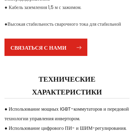
● Кабель заземления 1,5 м с зажимом.
●Высокая стабильность сварочного тока для стабильной
производительности.
●Выход постоянного тока обеспечивает стабильный
СВЯЗАТЬСЯ С НАМИ
выходной сигнал для хорошего проникновения
ТЕХНИЧЕСКИЕ
ХАРАКТЕРИСТИКИ
● Использование мощных IGBT-коммутаторов и передовой
технологии управления инвертором.
● Использование цифрового ПИ- и ШИМ-регулирования.