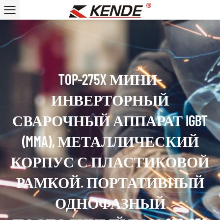
TOP-275X МИНИ-
ИНВЕРТОРНЫЙ
СВАРОЧНЫЙ АППАРАТ IGBT
(MMA), МЕТАЛЛИЧЕСКИЙ
КОРПУС С ПЛАСТИКОВОЙ
РАМКОЙ. ПОРТАТИВНЫЙ
ОДНОФАЗНЫЙ