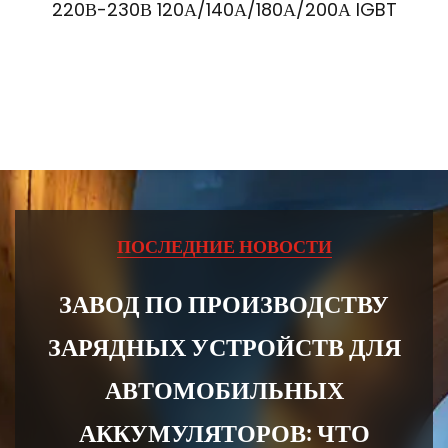
220В-230В 120А/140А/180А/200А IGBT
ПОСЛЕДНИЕ НОВОСТИ
ЗАВОД ПО ПРОИЗВОДСТВУ
ЗАРЯДНЫХ УСТРОЙСТВ ДЛЯ
Я
АВТОМОБИЛЬНЫХ
АККУМУЛЯТОРОВ: ЧТО
За