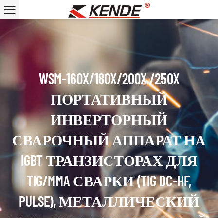
WSM-160X/180X/200X /250X
ПОРТАТИВНЫЙ
ИНВЕРТОРНЫЙ
СВАРОЧНЫЙ АППАРАТ НА
IGBT ТРАНЗИСТОРАХ ДЛЯ
TIG/MMA СВАРКИ (TIG DC-HF,
PULSE), МЕТАЛЛИЧЕСКИЙ