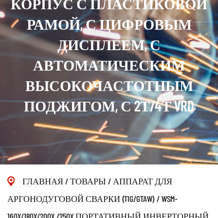
КОРПУС С ПЛАСТИКОВОЙ
РАМОЙ, С ЦИФРОВЫМ
ДИСПЛЕЕМ, С
АВТОМАТИЧЕСКИМ
ВЫСОКОЧАСТОТНЫМ
ПОДЖИГОМ, С 2Т/4Т VRD
ГЛАВНАЯ
/
ТОВАРЫ
/
АППАРАТ ДЛЯ
АРГОНОДУГОВОЙ СВАРКИ (TIG/GTAW)
/
WSM-
160X/180X/200X /250X ПОРТАТИВНЫЙ ИНВЕРТОРНЫЙ