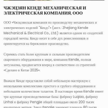
ЧЖЭЦЗЯН КЕНДЕ МЕХАНИЧЕСКАЯ И
ЭЛЕКТРИЧЕСКАЯ КОМПАНИЯ, ООО
ООО «Чжэцзянская компания по производству механических и
электрических изделий "Кендэ"» (англ.: Zhejiang Kende
Mechanical & Electrical Co., Ltd.) является одним из создателей
городской мечты. Кендэ несет в себе дух ремесленников и
ориентируется на бережливое производство.
Стремясь стать более крупным и сильным производителем
сварочного оборудования в мире, компания Kende, полная
энтузиазма, продвигается вперед в соответствии со стратегией
«Сделано в Китае 2025».
Вначале Кенде представлял собой небольшую мастерскую с
несколькими комплектами простого и грубого оборудования и
небольшим количеством талантов. В настоящее время Kende имеет
три крупные производственные базы: фабрику Luqiao, фабрику
Linhai и фабрику Pengjie общей площадью около 200 тысяч
квадратных метров. Завод Pengjie занимает площадь 80 тысяч