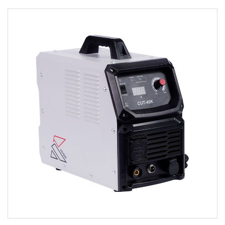
конструкции и технических характеристик резака. Однако
Используйте передовые технологии, такие как
некоторые общие этапы производственного процесса могут
инвертор IGBT, импульсный источник питания,
включать в себя:
технологию у...
Проектирование. Первым этапом производственного
ЧИТАТЬ ДАЛЕЕ
процесса обычно является проектирование резака. Это
может включать создание подробных чертежей и
прототипов, чтобы гарантировать, что резак соответствует
всем необходимым спецификациям и правильно
функционирует.
Выбор материала: Следующим шагом является выбор
материалов, которые будут использоваться для
изготовления резака. Это может включать выбор типов
металлов, пластмасс или других материалов, которые будут
использоваться в конструкции резака.