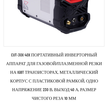
инверторный плазменный резак Производители
, фрезы
обычно производятся с использованием передовых
технологий и современного оборудования. Резцы обычно
проектируются и тестируются на соответствие требуемым
стандартам и спецификациям и способны производить
высококачественную резку с минимальным образованием
окалины и минимальной зоной термического влияния
CUT-30X 40X ПОРТАТИВНЫЙ ИНВЕРТОРНЫЙ
(ЗТВ).
АППАРАТ ДЛЯ ГАЗОВОЙ/ПЛАЗМЕННОЙ РЕЗКИ
НА IGBT ТРАНЗИСТОРАХ, МЕТАЛЛИЧЕСКИЙ
Производство инверторного
КОРПУС С ПЛАСТИКОВОЙ РАМКОЙ, ОДНО
плазменного резака:
НАПРЯЖЕНИЕ 230 В, ВЫХОД 40 А, РАЗМЕР
ЧИСТОГО РЕЗА 10 ММ
Процесс производства инверторного плазменного резака
может варьироваться в зависимости от конкретной
Параметры: