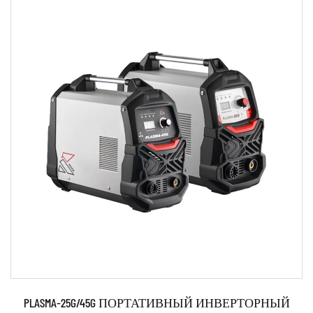
строительство, и известна своей скоростью, точностью и
способностью разрезать толстые материалы.
Инверторные плазменные резаки известны своей высокой
эффективностью и точным управлением, и их часто
предпочитают другим типам плазменных резаков из-за их
способности производить высококачественный рез с
минимальным образованием окалины и минимальной
зоной термического влияния (ЗТВ). Они также, как
правило, более портативны и легки, чем другие типы
плазменных резаков, что упрощает их транспортировку и
использование в различных условиях.
Чтобы использовать инверторный плазменный резак, вам
необходимо следовать конкретным инструкциям
PLASMA-25G/45G ПОРТАТИВНЫЙ ИНВЕРТОРНЫЙ
производителя. Обычно это включает в себя настройку