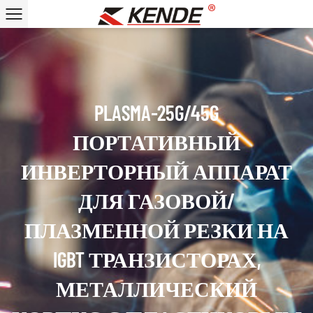
PLASMA-25G/45G
ПОРТАТИВНЫЙ
ИНВЕРТОРНЫЙ АППАРАТ
ДЛЯ ГАЗОВОЙ/
ПЛАЗМЕННОЙ РЕЗКИ НА
IGBT ТРАНЗИСТОРАХ,
МЕТАЛЛИЧЕСКИЙ