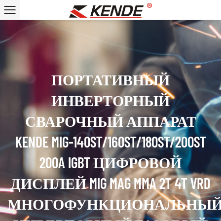
ПОРТАТИВНЫЙ
ИНВЕРТОРНЫЙ
СВАРОЧНЫЙ АППАРАТ
KENDE MIG-140ST/160ST/180ST/200ST
200A IGBT ЦИФРОВОЙ
ДИСПЛЕЙ MIG MAG MMA 2T 4T VRD
МНОГОФУНКЦИОНАЛЬНЫ