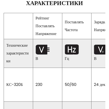
ХАРАКТЕРИСТИКИ
Рейтинг
Поставлять
Зарядка
Поставлять
Частота
Напряже
Напряжение
Технические
характеристи
В
Гц
В
ки
КС-320Б
230
50/60
24 декаб